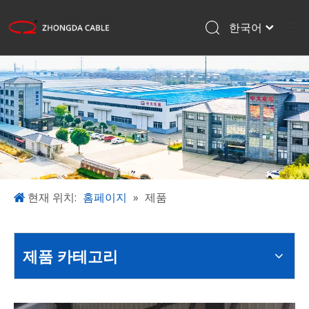
한국어
English
홈페이지
Français
Pусский
제품
Español
응용
日本語
회사 소개
프로젝트
블로그
현재 위치:
홈페이지
»
제품
다운로드
문의하기
제품 카테고리