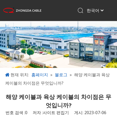
한국어
English
홈페이지
Français
Pусский
제품
Español
응용
日本語
회사 소개
프로젝트
블로그
현재 위치:
홈페이지
»
블로그
»
해양 케이블과 육상
케이블의 차이점은 무엇입니까?
다운로드
문의하기
해양 케이블과 육상 케이블의 차이점은 무
엇입니까?
번호 검색 :
0
저자 :사이트 편집기 게시: 2023-07-06